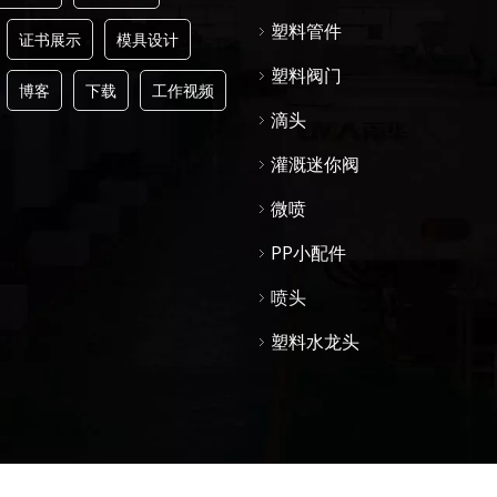
塑料管件
证书展示
模具设计
塑料阀门
博客
下载
工作视频
滴头
灌溉迷你阀
微喷
PP小配件
喷头
塑料水龙头