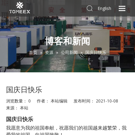
English
博客和新闻
首页
»
资源
»
公司新闻
»
国庆日快乐
国庆日快乐
浏览数量：
0
作者： 本站编辑 发布时间： 2021-10-08
来源：
本站
["facebook","twitter","line","wechat","linkedin","pinterest","what
国庆日快乐
我愿意为我的祖国奉献，祝愿我们的祖国越来越繁荣，我
爱我的祖国，向祖国致敬！