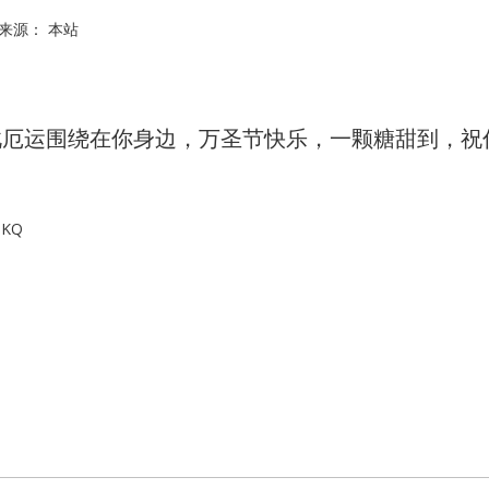
 来源：
本站
whatsapp","kakao"]
此厄运围绕在你身边，万圣节快乐，一颗糖甜到，祝
SKQ