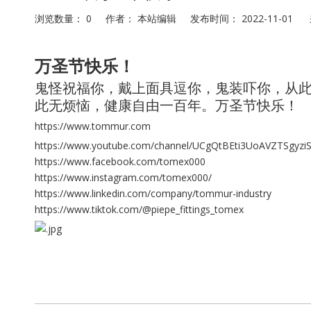
浏览数量：
0
作者： 本站编辑 发布时间： 2022-11-01
["facebook","twitter","line","wechat","linkedin","pinterest","
万圣节快乐！
鬼怪祝福你，戴上面具逗你，鬼装吓你，从
此无烦恼，健康自由一百年。万圣节快乐！
https://www.tommur.com
https://www.youtube.com/channel/UCgQtBEti3UoAVZTSgyzi
https://www.facebook.com/tomex000
https://www.instagram.com/tomex000/
https://www.linkedin.com/company/tommur-industry
https://www.tiktok.com/@piepe_fittings_tomex