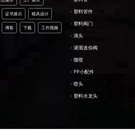
塑料管件
证书展示
模具设计
塑料阀门
博客
下载
工作视频
滴头
灌溉迷你阀
微喷
PP小配件
喷头
塑料水龙头